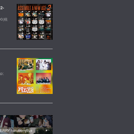
2-
00(税
p;
RRY haruberrylive