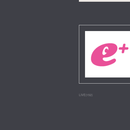
LIVE
(
152
)