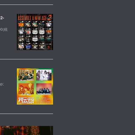
2-
00(税
p;