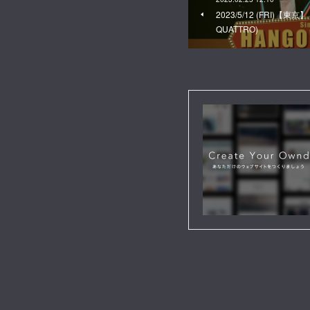
2023/5/12 (FRI)【東京】
QUATTRO)