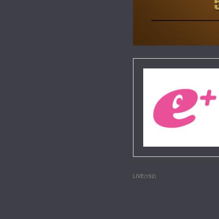
LIVE
(
152
)