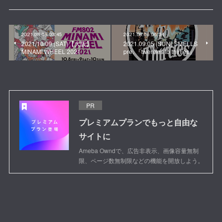
2021.08.08 03:45
2021.08.06 06:34
2021/10/09 (SAT)【大阪】
2021.09.05 (SUN) SMELLS
MINAMI WHEEL 2021
pre. 『twenties to thirties』
PR
プレミアムプランでもっと自由な
サイトに
Ameba Owndで、広告非表示、画像容量無制
限、ページ数無制限などの機能を開放しよう。