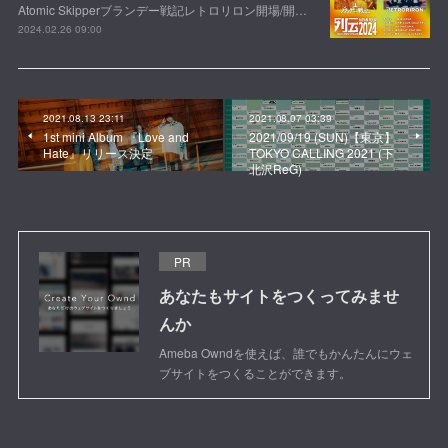
Atomic Skipperブランデー戦記レトロリロン開場/開…
2024.02.26 09:00
2021.08.13 23:11
2021.08.07 03:39
1st mini Album 『Love and
2021/09/19 (SUN)【東京】
Hate』リリース決定
TOKYO CALLING 2021 (下
北沢ReG)
PR
あなたもサイトをつくってみませ
んか
Ameba Owndを使えば、誰でもかんたんにウェ
ブサイトをつくることができます。